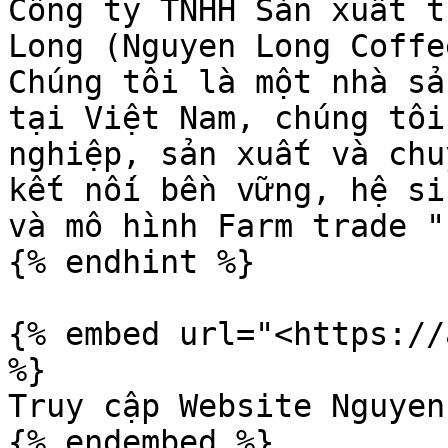
Công ty TNHH Sản xuất t
Long (Nguyen Long Coffe
Chúng tôi là một nhà sả
tại Việt Nam, chúng tôi
nghiệp, sản xuất và chu
kết nối bền vững, hệ si
và mô hình Farm trade "
{% endhint %}

{% embed url="<https://
%}

Truy cập Website Nguyen
{% endembed %}
