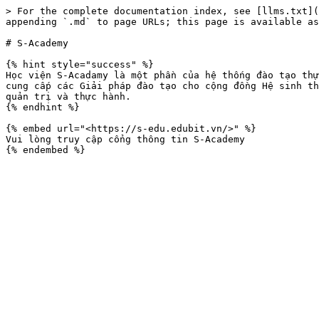
> For the complete documentation index, see [llms.txt](
appending `.md` to page URLs; this page is available as
# S-Academy

{% hint style="success" %}

Học viện S-Acadamy là một phần của hệ thống đào tạo thự
cung cấp các Giải pháp đào tạo cho cộng đồng Hệ sinh th
quản trị và thực hành.

{% endhint %}

{% embed url="<https://s-edu.edubit.vn/>" %}

Vui lòng truy cập cổng thông tin S-Academy
