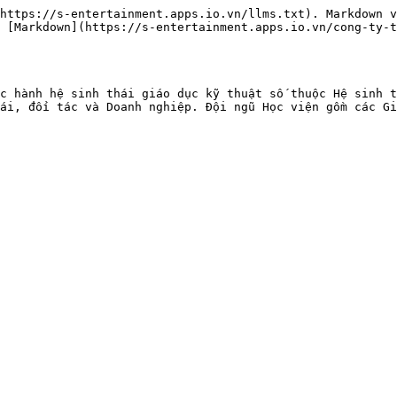
https://s-entertainment.apps.io.vn/llms.txt). Markdown v
 [Markdown](https://s-entertainment.apps.io.vn/cong-ty-t
c hành hệ sinh thái giáo dục kỹ thuật số thuộc Hệ sinh t
ái, đối tác và Doanh nghiệp. Đội ngũ Học viện gồm các Gi